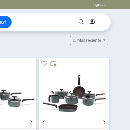
Ingresar
es!
Más reciente