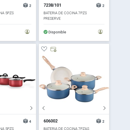
7238/101
2
2
NA 5PZS
BATERIA DE COCINA 7PZS
PRESERVE
Disponible
606002
4
2
NA 5PZS
BATERIA DE COCINA 7PZAS