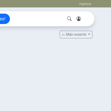
Ingresar
es!
Más reciente