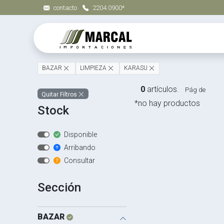
contacto
2204 0900*
BAZAR
LIMPIEZA
KARASU
0
artículos.
Pág de
Quitar Filtros
*no hay productos
Stock
Disponible
Arribando
Consultar
Sección
BAZAR