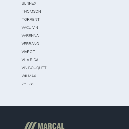
SUNNEX
THOMSON
TORRENT
VACU VIN
VARENNA
VERBANO
VIAPOT
VILA RICA
VIN BOUQUET
WILMAX
ZYLISS