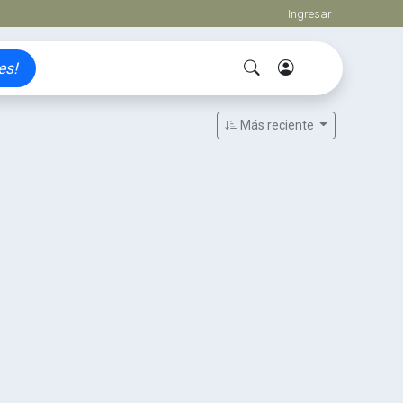
Ingresar
es!
Más reciente