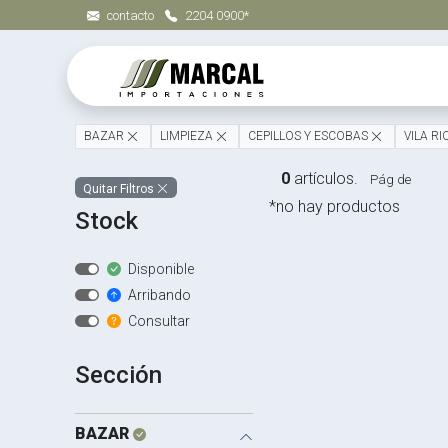
contacto
2204 0900*
BAZAR
LIMPIEZA
CEPILLOS Y ESCOBAS
VILA R
0
artículos.
Pág de
Quitar Filtros
*no hay productos
Stock
Disponible
Arribando
Consultar
Sección
BAZAR