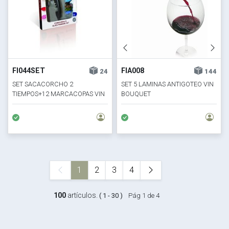
FI044SET
FIA008
24
144
SET SACACORCHO 2
SET 5 LAMINAS ANTIGOTEO VIN
TIEMPOS+12 MARCACOPAS VIN
BOUQUET
BOUQUET
1
2
3
4
100
artículos.
( 1 - 30 )
Pág 1 de 4