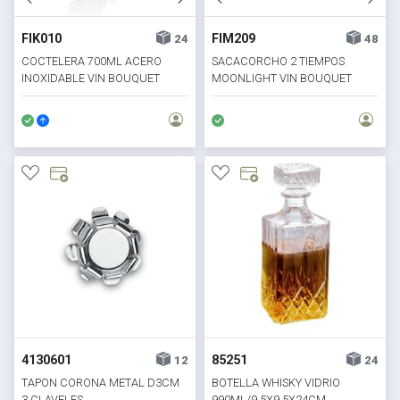
FIK010
FIM209
24
48
COCTELERA 700ML ACERO
SACACORCHO 2 TIEMPOS
INOXIDABLE VIN BOUQUET
MOONLIGHT VIN BOUQUET
4130601
85251
12
24
TAPON CORONA METAL D3CM
BOTELLA WHISKY VIDRIO
3 CLAVELES
990ML/9.5X9.5X24CM