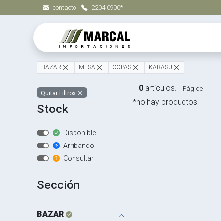
contacto
2204 0900*
BAZAR
MESA
COPAS
KARASU
0
artículos.
Pág de
Quitar Filtros
*no hay productos
Stock
Disponible
Arribando
Consultar
Sección
BAZAR