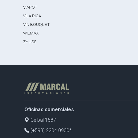
VIAPOT
VILA RICA
VIN BOUQUET
WILMAX
ZYLISS
Oficinas comerciales
Ceibal 1587
(+598) 2204 0900*