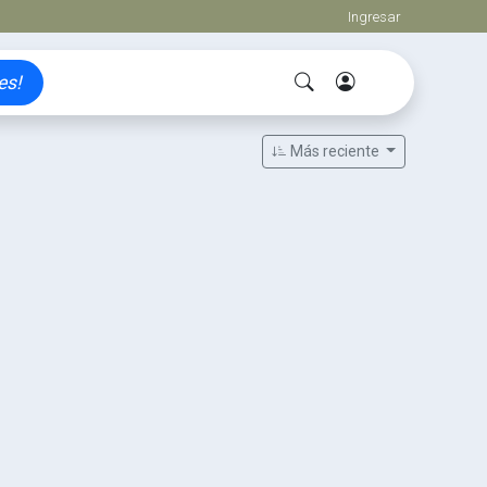
Ingresar
es!
Más reciente