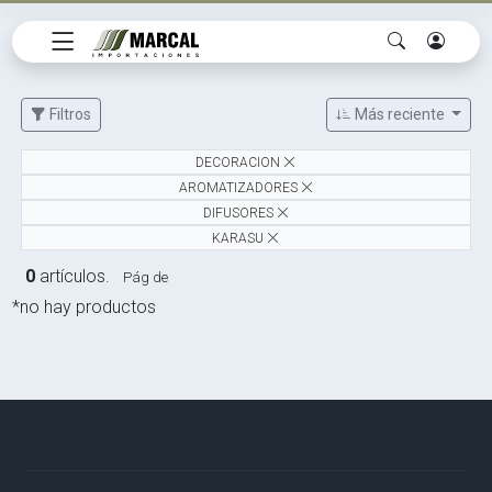
Filtros
Más reciente
DECORACION
AROMATIZADORES
DIFUSORES
KARASU
0
artículos.
Pág de
*no hay productos