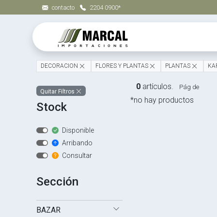
contacto
2204 0900*
DECORACION
FLORES Y PLANTAS
PLANTAS
KA
0
artículos.
Pág de
Quitar Filtros
*no hay productos
Stock
Disponible
Arribando
Consultar
Sección
BAZAR