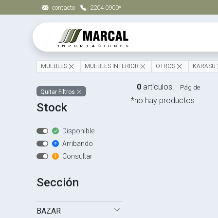
contacto
2204 0900*
MUEBLES
MUEBLES INTERIOR
OTROS
KARASU
0
artículos.
Pág de
Quitar Filtros
*no hay productos
Stock
Disponible
Arribando
Consultar
Sección
BAZAR