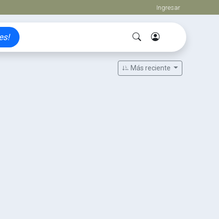
Ingresar
es!
Más reciente