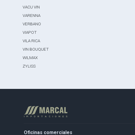
VACU VIN
VARENNA
VERBANO
VIAPOT
VILA RICA
VIN BOUQUET
WILMAX
ZYLISS
Oficinas comerciales