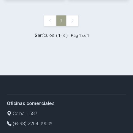
1
6
artículos.
( 1 - 6 )
Pág 1 de 1
Oficinas comerciales
Ceibal 1587
(+598) 2204 0900*