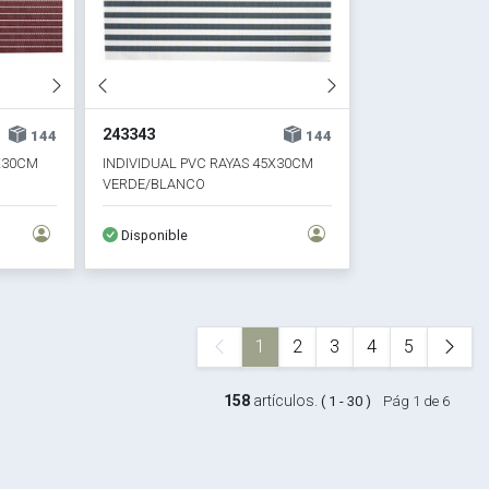
243343
144
144
5X30CM
INDIVIDUAL PVC RAYAS 45X30CM
VERDE/BLANCO
Disponible
1
2
3
4
5
158
artículos.
( 1 - 30 )
Pág 1 de 6