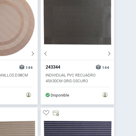
243344
144
144
 ANILLOS D38CM
INDIVIDUAL PVC RECUADRO
45X30CM GRIS OSCURO
Disponible