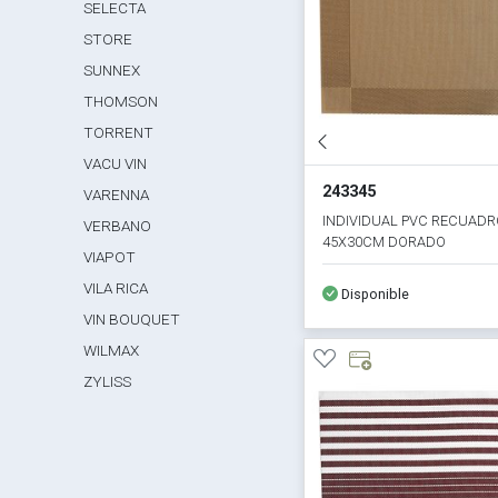
SELECTA
STORE
SUNNEX
THOMSON
TORRENT
VACU VIN
243345
VARENNA
INDIVIDUAL PVC RECUADR
VERBANO
45X30CM DORADO
VIAPOT
VILA RICA
Disponible
VIN BOUQUET
WILMAX
ZYLISS