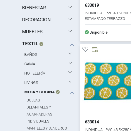
633019
BIENESTAR
INDIVIDUAL PVC 43.5X28C
ESTAMPADO TERRAZZO
DECORACION
MUEBLES
Disponible
TEXTIL
BAÑOS
CAMA
HOTELERÍA
LIVINGS
MESA Y COCINA
BOLSAS
DELANTALES Y
AGARRADERAS
INDIVIDUALES
633014
MANTELES Y SENDEROS
INDIVIDUAL PVC 43.5X28C