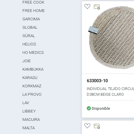
FREE COOK
FREE HOME
GARCIMA
GLOBAL
GÜRAL
HELIOS
HO MEDICS
JOIE
KAMBUKKA
KARASU
633003-10
KORKMAZ
INDIVIDUAL TEJIDO CIRCU
LA PROVO
D38CM BEIGE CLARO
LAV
Disponible
LIBBEY
MACUIRA
MALTA