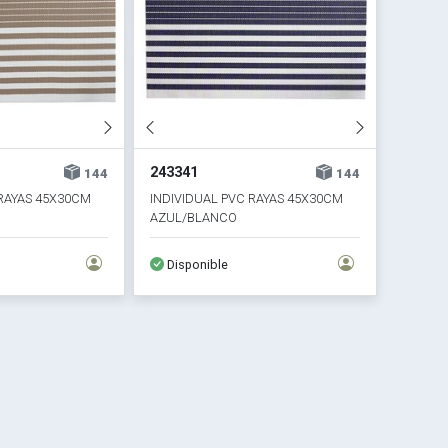
243341
144
144
 RAYAS 45X30CM
INDIVIDUAL PVC RAYAS 45X30CM
AZUL/BLANCO
Disponible