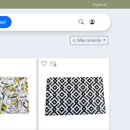
Ingresar
es!
Más reciente