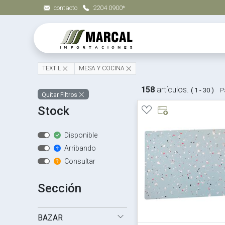
contacto
2204 0900*
TEXTIL
MESA Y COCINA
158
artículos.
( 1 - 30 )
P
Quitar Filtros
Stock
Disponible
Arribando
Consultar
Sección
BAZAR