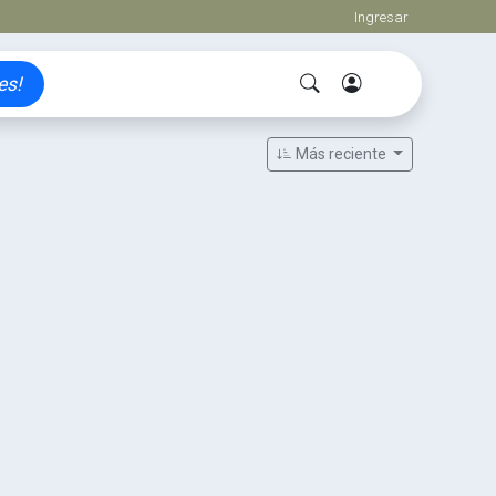
Ingresar
es!
Más reciente