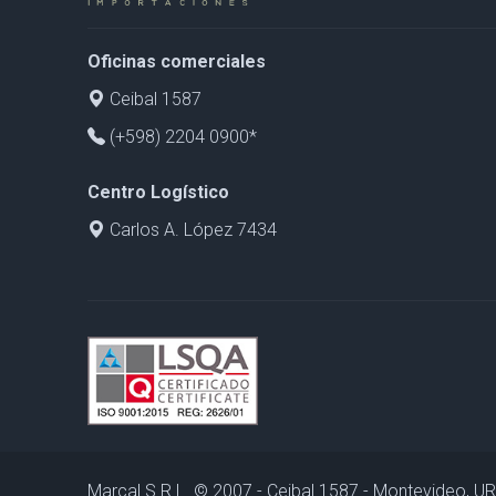
Oficinas comerciales
Ceibal 1587
(+598) 2204 0900*
Centro Logístico
Carlos A. López 7434
Marcal S.R.L. © 2007 - Ceibal 1587 - Montevideo, 