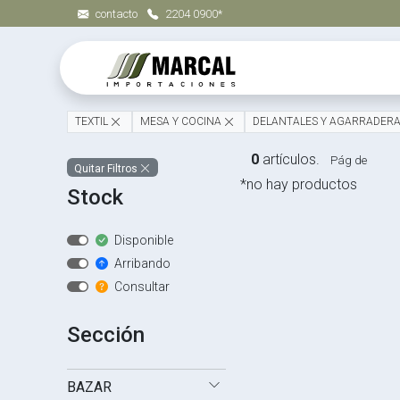
contacto
2204 0900*
TEXTIL
MESA Y COCINA
DELANTALES Y AGARRADER
0
artículos.
Pág de
Quitar Filtros
*no hay productos
Stock
Disponible
Arribando
Consultar
Sección
BAZAR