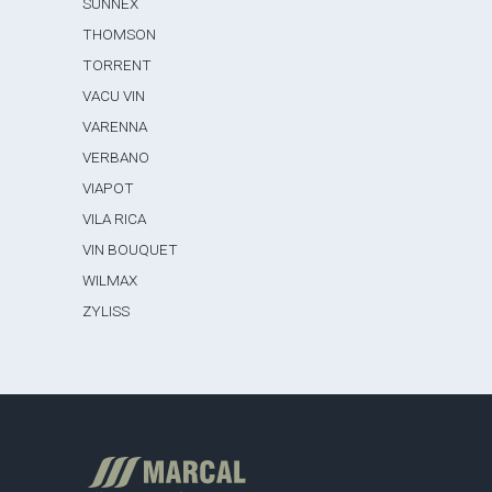
SUNNEX
THOMSON
TORRENT
VACU VIN
VARENNA
VERBANO
VIAPOT
VILA RICA
VIN BOUQUET
WILMAX
ZYLISS