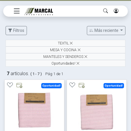
Filtros
Más reciente
TEXTIL
MESA Y COCINA
MANTELES Y SENDEROS
Oportunidades!
7
artículos.
( 1 - 7 )
Pág 1 de 1
Oportunidad!
Oportunidad!