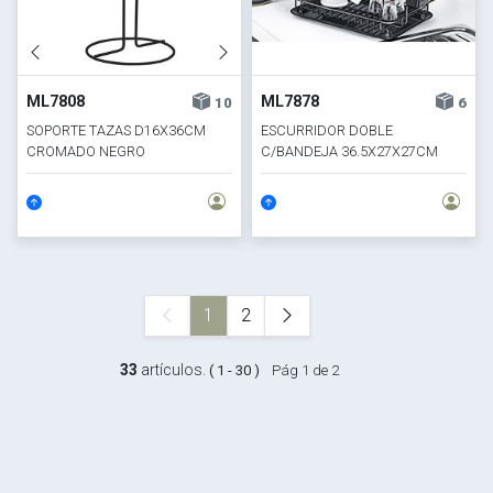
ML7808
ML7878
10
6
SOPORTE TAZAS D16X36CM
ESCURRIDOR DOBLE
CROMADO NEGRO
C/BANDEJA 36.5X27X27CM
CROM NGO
1
2
33
artículos.
( 1 - 30 )
Pág 1 de 2