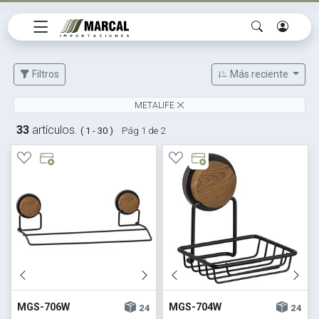
Filtros
Más reciente
METALIFE
33
artículos.
( 1 - 30 )
Pág 1 de 2
MGS-706W
MGS-704W
24
24