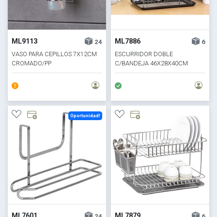
ML9113
ML7886
24
6
VASO PARA CEPILLOS 7X12CM
ESCURRIDOR DOBLE
CROMADO/PP
C/BANDEJA 46X28X40CM
CROMADO
Oportunidad!
ML7601
ML7879
24
6