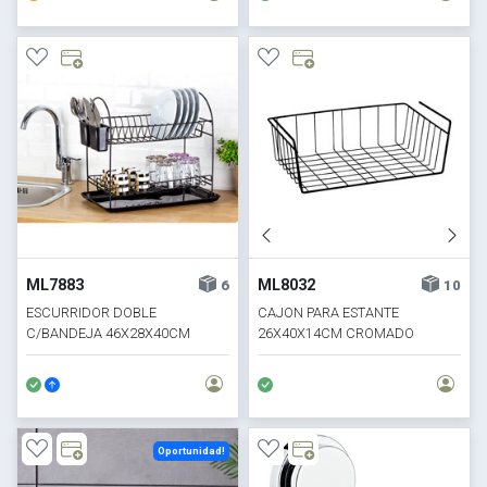
ML7883
ML8032
6
10
ESCURRIDOR DOBLE
CAJON PARA ESTANTE
C/BANDEJA 46X28X40CM
26X40X14CM CROMADO
CROMADO NGO
NEGRO
Oportunidad!