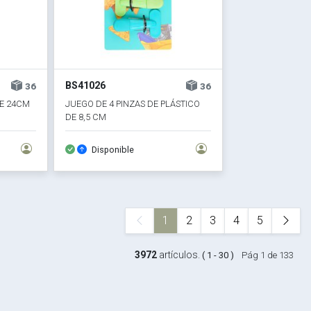
BS41026
36
36
E 24CM
JUEGO DE 4 PINZAS DE PLÁSTICO
DE 8,5 CM
Disponible
1
2
3
4
5
3972
artículos.
( 1 - 30 )
Pág 1 de 133