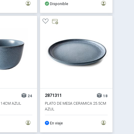
Disponible
2871311
24
18
 14CM AZUL
PLATO DE MESA CERAMICA 25.5CM
AZUL
En viaje