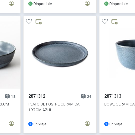
Disponible
Disponible
2871312
2871313
18
24
20CM
PLATO DE POSTRE CERAMICA
BOWL CERAMICA
19.7CM AZUL
En viaje
En viaje