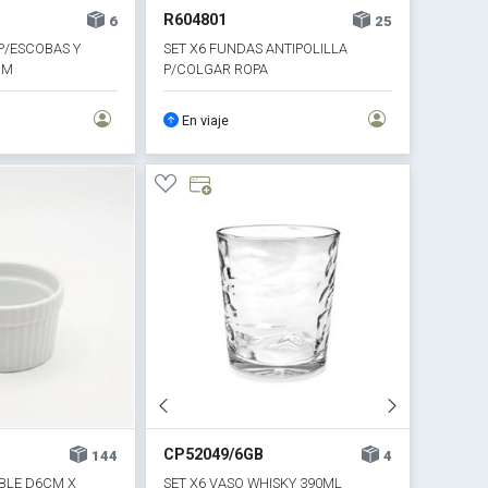
R604801
6
25
P/ESCOBAS Y
SET X6 FUNDAS ANTIPOLILLA
CM
P/COLGAR ROPA
En viaje
CP52049/6GB
144
4
BLE D6CM X
SET X6 VASO WHISKY 390ML