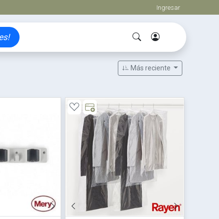
Ingresar
es!
Más reciente