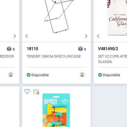
18110
V481490/2
6
6
MEDIDOR
TENDER 106X54.5X92.5 UNO EGE
SET X2 COPA 470
GLASSIA
Disponible
Disponible