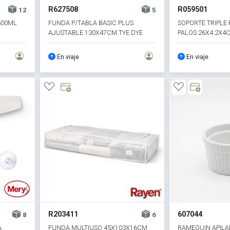
R627508
R059501
12
5
500ML
FUNDA P/TABLA BASIC PLUS
SOPORTE TRIPLE 
AJUSTABLE 130X47CM TYE DYE
PALOS 26X4.2X4
En viaje
En viaje
R203411
607044
8
6
A
FUNDA MULTIUSO 45X103X16CM
RAMEQUIN APILA