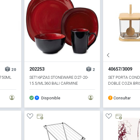
202253
40657/3009
20
2
 750ML
SET16PZAS STONEWARE D27-20-
SET PORTA CON
15.5/ML360 BALI CARMINE
DOBLE COZA BRI
Disponible
Consultar