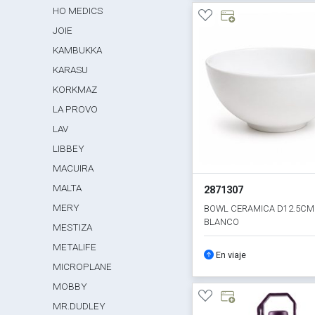
HO MEDICS
JOIE
KAMBUKKA
KARASU
KORKMAZ
LA PROVO
LAV
LIBBEY
MACUIRA
MALTA
2871307
MERY
BOWL CERAMICA D12.5CM 
BLANCO
MESTIZA
METALIFE
En viaje
MICROPLANE
MOBBY
MR.DUDLEY