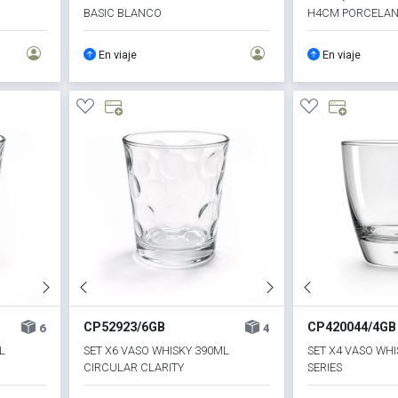
BASIC BLANCO
H4CM PORCELAN
En viaje
En viaje
CP52923/6GB
CP420044/4GB
6
4
L
SET X6 VASO WHISKY 390ML
SET X4 VASO WH
CIRCULAR CLARITY
SERIES