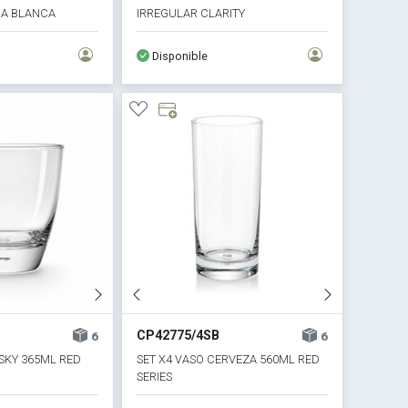
A BLANCA
IRREGULAR CLARITY
Disponible
CP42775/4SB
6
6
ISKY 365ML RED
SET X4 VASO CERVEZA 560ML RED
SERIES