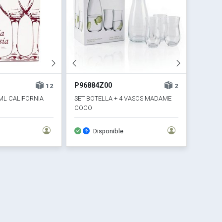
P96884Z00
12
2
ML CALIFORNIA
SET BOTELLA + 4 VASOS MADAME
COCO
Disponible