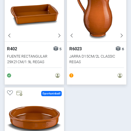
R402
R6023
5
6
FUENTE RECTANGULAR
JARRA D15CM/2L CLASSIC
29X21CM/1.9L REGAS
REGAS
Oportunidad!