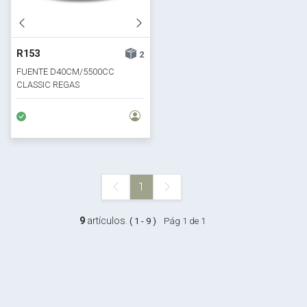
R153
2
FUENTE D40CM/5500CC
CLASSIC REGAS
1
9
artículos.
( 1 - 9 )
Pág 1 de 1