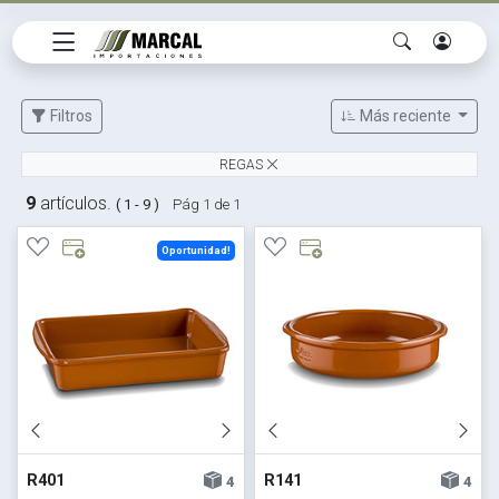
Filtros
Más reciente
REGAS
9
artículos.
( 1 - 9 )
Pág 1 de 1
Oportunidad!
R401
R141
4
4