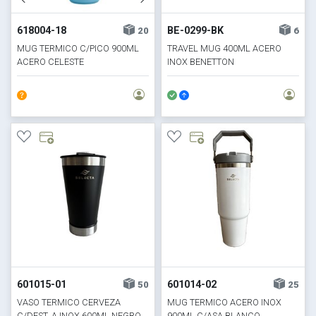
618004-18
BE-0299-BK
20
6
MUG TERMICO C/PICO 900ML
TRAVEL MUG 400ML ACERO
ACERO CELESTE
INOX BENETTON
BLANCO/NEGRO
601015-01
601014-02
50
25
VASO TERMICO CERVEZA
MUG TERMICO ACERO INOX
C/DEST. A.INOX 600ML NEGRO
900ML C/ASA BLANCO