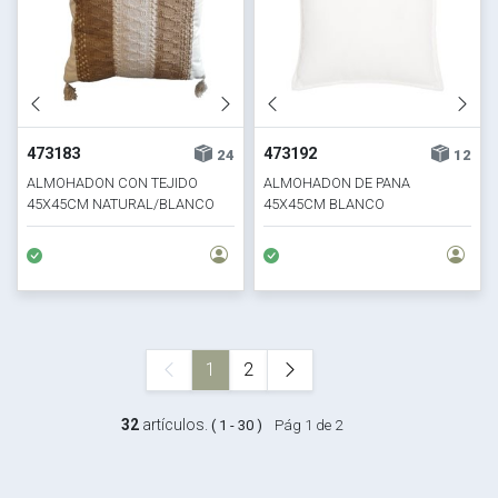
473183
473192
24
12
ALMOHADON CON TEJIDO
ALMOHADON DE PANA
45X45CM NATURAL/BLANCO
45X45CM BLANCO
1
2
32
artículos.
( 1 - 30 )
Pág 1 de 2