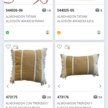
544026-06
544025-05
16
8
ALMOHADON TATAMI
ALMOHADON TATAMI
ALGODÓN 40X40CM RAYAS
ALGODÓN 40X40CM AZUL
ROSA
473175
473176
24
24
ALMOHADON CON TRENZAS Y
ALMOHADON TRENZAS Y
FLECOS 45X45CM BEIGE
FLECOS 50X30CM BEIGE