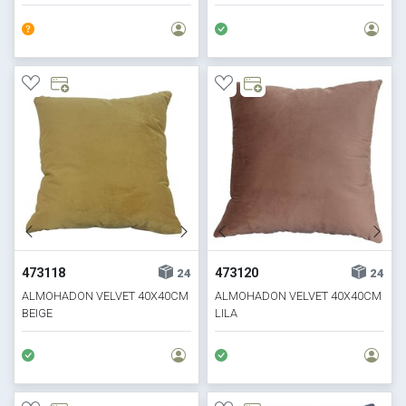
473118
473120
24
24
ALMOHADON VELVET 40X40CM
ALMOHADON VELVET 40X40CM
BEIGE
LILA