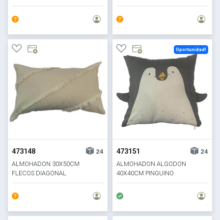
Oportunidad!
473148
473151
24
24
ALMOHADON 30X50CM
ALMOHADON ALGODON
FLECOS DIAGONAL
40X40CM PINGUINO
BLANCO/BEIGE