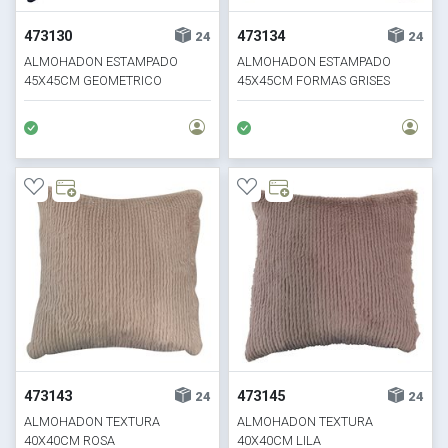
473130
473134
24
24
ALMOHADON ESTAMPADO
ALMOHADON ESTAMPADO
45X45CM GEOMETRICO
45X45CM FORMAS GRISES
AZUL/BLANCO
473143
473145
24
24
ALMOHADON TEXTURA
ALMOHADON TEXTURA
40X40CM ROSA
40X40CM LILA