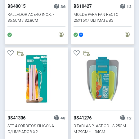
BS40015
BS10427
36
12
RALLADOR ACERO INOX. -
MOLDE PARA PAN RECTO
35,5CM / 32,8CM
26X15X7 ULTIMATE BS
BS41306
BS41276
48
12
SET 4 SORBITOS SILICONA
3 TABLAS PLASTICO - S:25CM -
C/LIMPIADOR X2
M:29CM - L:34CM