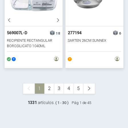
569007L-D
277194
18
6
RECIPIENTE RECTANGULAR
SARTEN 26CM SUNNEX
BOROSILICATO 1040ML
20.5X15.5XH6.5CM C/DIVISION
1
2
3
4
5
1331
artículos.
( 1 - 30 )
Pág 1 de 45