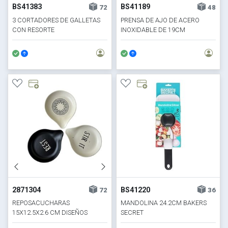
BS41383
BS41189
72
48
3 CORTADORES DE GALLETAS
PRENSA DE AJO DE ACERO
CON RESORTE
INOXIDABLE DE 19CM
2871304
BS41220
72
36
REPOSACUCHARAS
MANDOLINA 24.2CM BAKERS
15X12.5X2.6 CM DISEÑOS
SECRET
SURTIDOS