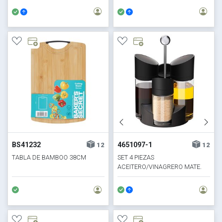
BS41232
4651097-1
12
12
TABLA DE BAMBOO 38CM
SET 4 PIEZAS
ACEITERO/VINAGRERO MATE.
H22X14X13CM