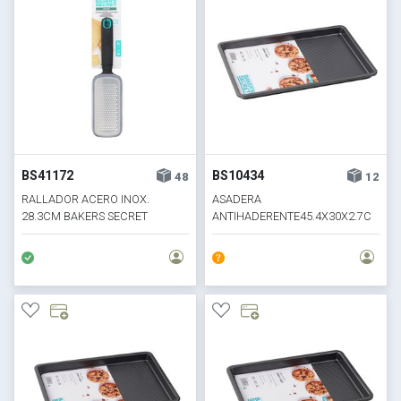
BS41172
BS10434
48
12
RALLADOR ACERO INOX.
ASADERA
28.3CM BAKERS SECRET
ANTIHADERENTE45.4X30X2.7C
M ULTIMATE BS- L