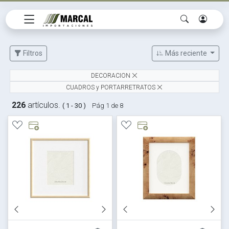
Filtros
Más reciente
DECORACION
CUADROS y PORTARRETRATOS
226
artículos.
( 1 - 30 )
Pág 1 de 8