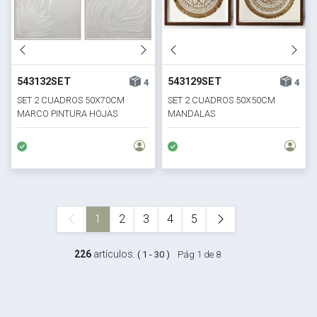
543132SET
543129SET
4
4
SET 2 CUADROS 50X70CM
SET 2 CUADROS 50X50CM
MARCO PINTURA HOJAS
MANDALAS
1
2
3
4
5
226
artículos.
( 1 - 30 )
Pág 1 de 8