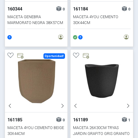
160344
161184
0
0
MACETA GENEBRA
MACETA 4YOU CEMENTO
MARMORATO NEGRA 38X57CM
30X44CM
Oportunidad!
161185
161189
0
1
MACETA 4YOU CEMENTO BEIGE
MACETA 26X30CM TRYAS
30X44CM
JARDIN GRAFITO GRIS GRANITO